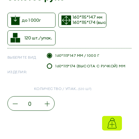
160*115*147 мм
до 1 000г
160*115*174 (высота с ручкой) 
120 шт./упак.
160*115*147 ММ / 1000 Г
ВЫБЕРИТЕ ВИД
160*115*174 (ВЫСОТА С РУЧКОЙ) ММ
ИЗДЕЛИЯ:
КОЛИЧЕСТВО / УПАК.
(120 ШТ)