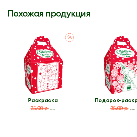
Похожая продукция
Раскраска
Подарок-раск
по номерам
35.00 р.
35.00 р.
12.00 р.
12.00 р.