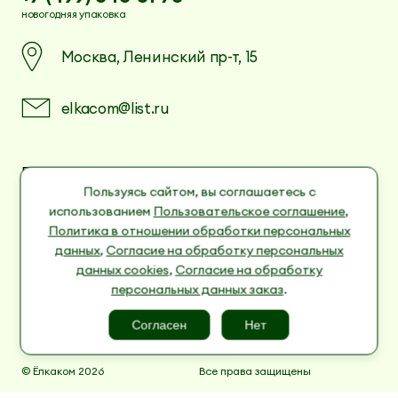
новогодняя упаковка
Москва, Ленинский пр-т, 15
elkacom@list.ru
Пользовательское соглашение
Политика в отношении обработки
Пользуясь сайтом, вы соглашаетесь с
персональных данных
использованием
Пользовательское соглашение
,
Согласие на обработку персональных данных
Политика в отношении обработки персональных
cookies
данных
,
Согласие на обработку персональных
Согласие на обработку персональных данных
данных cookies
,
Согласие на обработку
заказ
персональных данных заказ
.
Согласен
Нет
© Ёлкаком 2026
Все права защищены