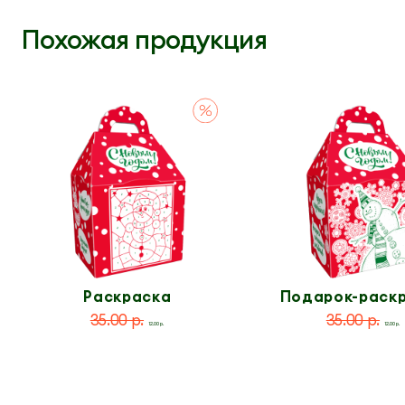
Похожая продукция
Раскраска
Подарок-раск
по номерам
35.00 р.
35.00 р.
12.00 р.
12.00 р.