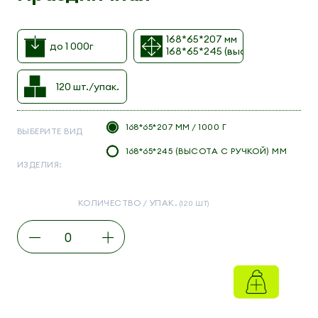
168*65*207 мм
до 1 000г
168*65*245 (высота с ручкой) 
120 шт./упак.
168*65*207 ММ / 1000 Г
ВЫБЕРИТЕ ВИД
168*65*245 (ВЫСОТА С РУЧКОЙ) ММ
ИЗДЕЛИЯ:
КОЛИЧЕСТВО / УПАК.
(120 ШТ)