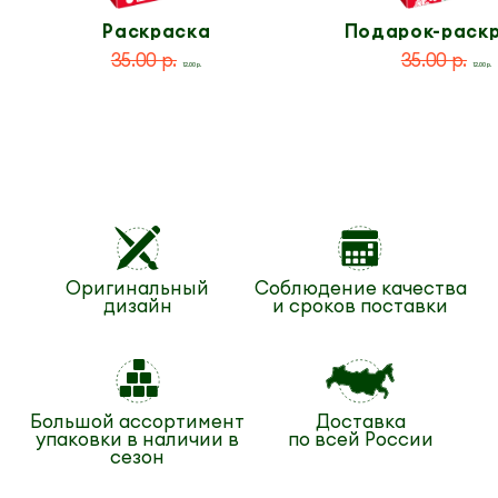
Раскраска
Подарок-раск
по номерам
35.00 р.
35.00 р.
12.00 р.
12.00 р.
Оригинальный
Соблюдение качества
дизайн
и сроков поставки
Большой ассортимент
Доставка
упаковки в наличии в
по всей России
сезон