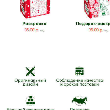
Раскраска
Подарок-раск
по номерам
35.00 р.
35.00 р.
12.00 р.
12.00 р.
Оригинальный
Соблюдение качества
дизайн
и сроков поставки
Большой ассортимент
Доставка