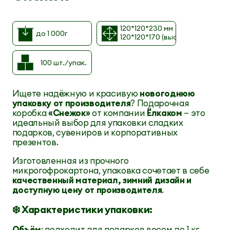
120*120*230 мм
до 1 000г
120*120*170 (высота до скосов
100 шт./упак.
Ищете надёжную и красивую
новогоднюю
упаковку от производителя
? Подарочная
коробка
«Снежок»
от компании
Ёлкаком
— это
идеальный выбор для упаковки сладких
подарков, сувениров и корпоративных
презентов.
Изготовленная из прочного
микрогофрокартона, упаковка сочетает в себе
качественный материал, зимний дизайн и
доступную цену от производителя
.
❄️ Характеристики упаковки:
Объём
: подходит для подарков весом до 1 кг