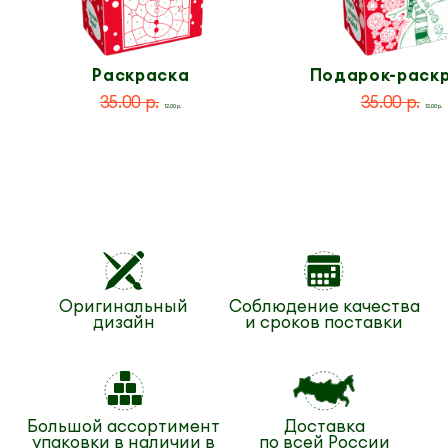
Раскраска
Подарок-раск
по номерам
35.00 р.
35.00 р.
12.00 р.
12.00 р.
Оригинальный
Соблюдение качества
дизайн
и сроков поставки
Большой ассортимент
Доставка
упаковки в наличии в
по всей России