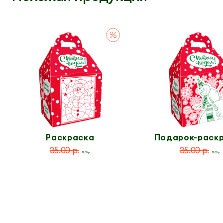
Раскраска
Подарок-раск
по номерам
35.00 р.
35.00 р.
12.00 р.
12.00 р.