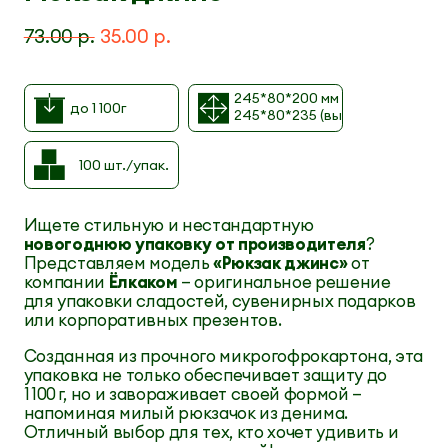
73.00 р.
35.00 р.
245*80*200 мм
до 1 100г
245*80*235 (высота с ручкой)
100 шт./упак.
Ищете стильную и нестандартную
новогоднюю упаковку от производителя
?
Представляем модель
«Рюкзак джинс»
от
компании
Ёлкаком
— оригинальное решение
для упаковки сладостей, сувенирных подарков
или корпоративных презентов.
Созданная из прочного микрогофрокартона, эта
упаковка не только обеспечивает защиту до
1 100 г, но и завораживает своей формой —
напоминая милый рюкзачок из денима.
Отличный выбор для тех, кто хочет удивить и