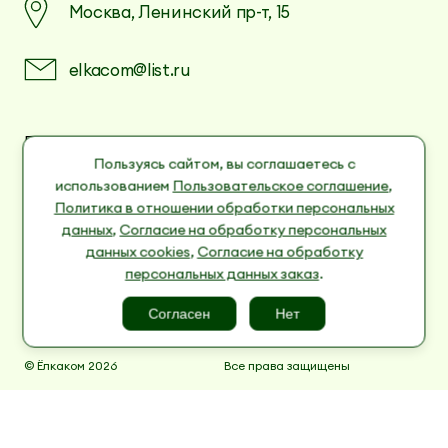
Москва, Ленинский пр-т, 15
elkacom@list.ru
Пользовательское соглашение
Политика в отношении обработки
Пользуясь сайтом, вы соглашаетесь с
персональных данных
использованием
Пользовательское соглашение
,
Согласие на обработку персональных данных
Политика в отношении обработки персональных
cookies
данных
,
Согласие на обработку персональных
Согласие на обработку персональных данных
данных cookies
,
Согласие на обработку
заказ
персональных данных заказ
.
Согласен
Нет
© Ёлкаком 2026
Все права защищены