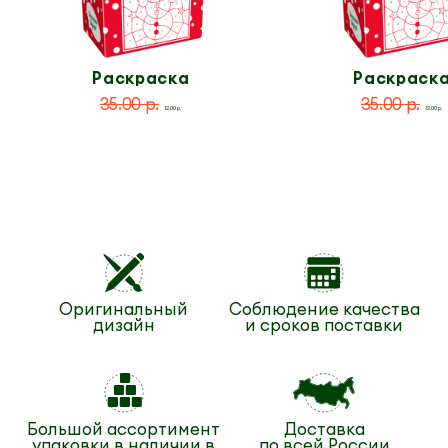
Раскраска
Раскраск
по номерам
по номера
35.00 р.
35.00 р.
12.00 р.
12.00 р.
Оригинальный
Соблюдение качества
дизайн
и сроков поставки
Большой ассортимент
Доставка
упаковки в наличии в
по всей России