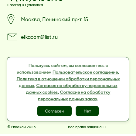
новогодняя упаковка
Москва, Ленинский пр-т, 15
elkacom@list.ru
Пользовательское соглашение
Политика в отношении обработки
Пользуясь сайтом, вы соглашаетесь с
персональных данных
использованием
Пользовательское соглашение
,
Согласие на обработку персональных данных
Политика в отношении обработки персональных
cookies
данных
,
Согласие на обработку персональных
Согласие на обработку персональных данных
данных cookies
,
Согласие на обработку
заказ
персональных данных заказ
.
Согласен
Нет
© Ёлкаком 2026
Все права защищены