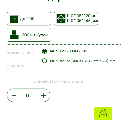
140*105*220 мм
до 1 100г
140*105*265(высота с ручкой)
200 шт./упак.
140*105*220 ММ / 1100 Г
ВЫБЕРИТЕ ВИД
140*105*265(ВЫСОТА С РУЧКОЙ) ММ
ИЗДЕЛИЯ:
КОЛИЧЕСТВО / УПАК.
(200 ШТ)