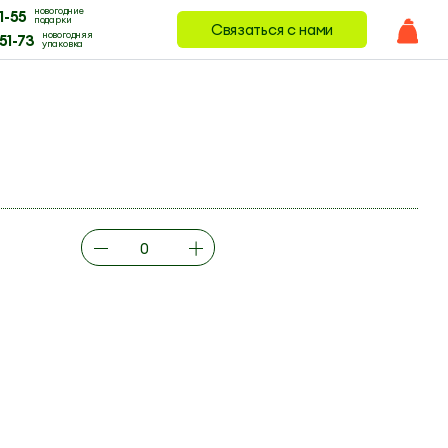
новогодние
1-55
подарки
Связаться с нами
новогодняя
51-73
упаковка