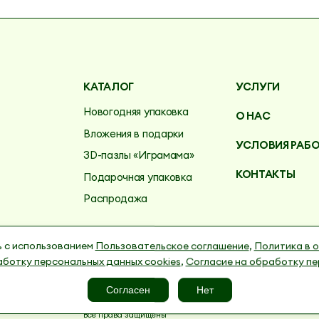
КАТАЛОГ
УСЛУГИ
Новогодняя упаковка
О НАС
Вложения в подарки
УСЛОВИЯ РАБ
3D-пазлы «Играмама»
КОНТАКТЫ
Подарочная упаковка
Распродажа
тика в отношении обработки персональных данных
ь с использованием
Пользовательское соглашение
,
Политика в 
 данных cookies
Согласие на обработку персональны
аботку персональных данных cookies
,
Согласие на обработку пе
Согласен
Нет
Все права защищены